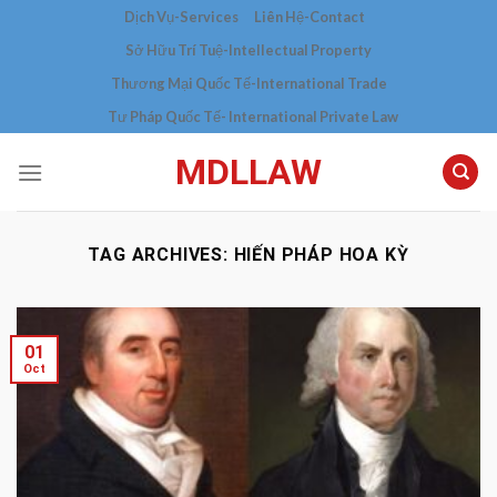
Skip
Dịch Vụ-Services
Liên Hệ-Contact
to
Sở Hữu Trí Tuệ-Intellectual Property
content
Thương Mại Quốc Tế-International Trade
Tư Pháp Quốc Tế- International Private Law
MDLLAW
TAG ARCHIVES:
HIẾN PHÁP HOA KỲ
01
Oct