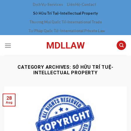
Skip
Dịch Vụ-Services
Liên Hệ-Contact
to
Sở Hữu Trí Tuệ-Intellectual Property
content
Thương Mại Quốc Tế-International Trade
Tư Pháp Quốc Tế- International Private Law
MDLLAW
CATEGORY ARCHIVES:
SỞ HỮU TRÍ TUỆ-
INTELLECTUAL PROPERTY
28
Aug