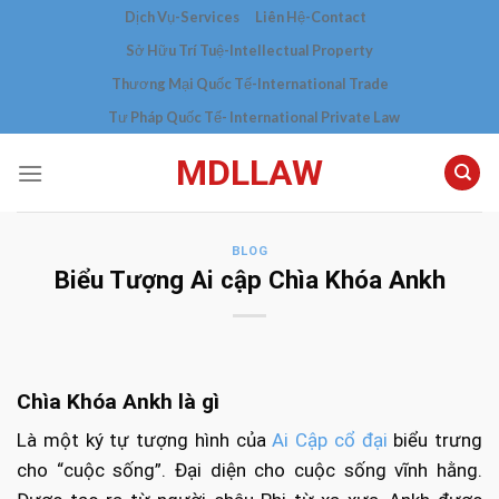
Skip
Dịch Vụ-Services
Liên Hệ-Contact
to
Sở Hữu Trí Tuệ-Intellectual Property
content
Thương Mại Quốc Tế-International Trade
Tư Pháp Quốc Tế- International Private Law
MDLLAW
BLOG
Biểu Tượng Ai cập Chìa Khóa Ankh
Chìa Khóa Ankh là gì
Là một ký tự tượng hình của
Ai Cập cổ đại
biểu trưng
cho “cuộc sống”. Đại diện cho cuộc sống vĩnh hằng.