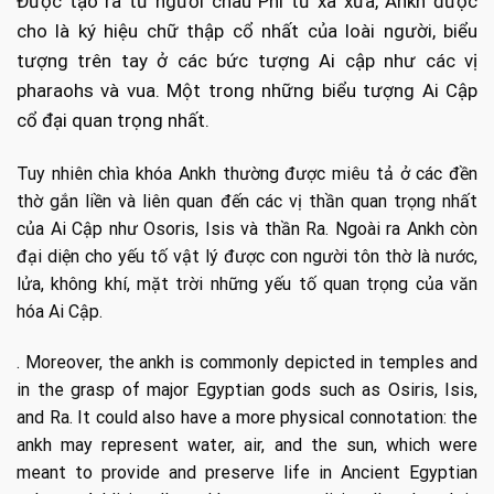
Được tạo ra từ người châu Phi từ xa xưa, Ankh được
cho là ký hiệu chữ thập cổ nhất của loài người, biểu
tượng trên tay ở các bức tượng Ai cập như các vị
pharaohs và vua. Một trong những biểu tượng Ai Cập
cổ đại quan trọng nhất.
Tuy nhiên chìa khóa Ankh thường được miêu tả ở các đền
thờ gắn liền và liên quan đến các vị thần quan trọng nhất
của Ai Cập như Osoris, Isis và thần Ra. Ngoài ra Ankh còn
đại diện cho yếu tố vật lý được con người tôn thờ là nước,
lửa, không khí, mặt trời những yếu tố quan trọng của văn
hóa Ai Cập.
. Moreover, the ankh is commonly depicted in temples and
in the grasp of major Egyptian gods such as Osiris, Isis,
and Ra. It could also have a more physical connotation: the
ankh may represent water, air, and the sun, which were
meant to provide and preserve life in Ancient Egyptian