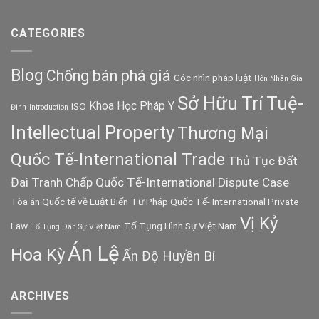
CATEGORIES
Blog
Chống bán phá giá
Góc nhìn pháp luật
Hôn Nhân Gia
Sở Hữu Trí Tuệ-
Khoa Học Pháp Y
ISO
Đình
Introduction
Intellectual Property
Thương Mại
Quốc Tế-International Trade
Thủ Tục Đất
Đai
Tranh Chấp Quốc Tế-International Dispute Case
Tòa án Quốc tế về Luật Biển
Tư Pháp Quốc Tế- International Private
Vị Kỷ
Law
Tố Tụng Hình Sự Việt Nam
Tố Tụng Dân Sự Việt Nam
Án Lệ
Hoa Kỳ
Ấn Độ Huyền Bí
ARCHIVES