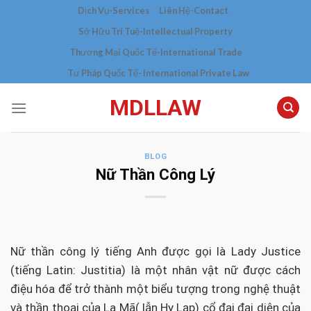
Skip
Dịch Vụ-Services
Liên Hệ-Contact
to
Sở Hữu Trí Tuệ-Intellectual Property
content
Thương Mại Quốc Tế-International Trade
Tư Pháp Quốc Tế- International Private Law
MDLLAW
BLOG
Nữ Thần Công Lý
Nữ thần công lý tiếng Anh được gọi là Lady Justice
(tiếng Latin: Justitia) là một nhân vật nữ được cách
điệu hóa để trở thành một biểu tượng trong nghệ thuật
và thần thoại của La Mã( lẫn Hy Lạp) cổ đại đại diện của