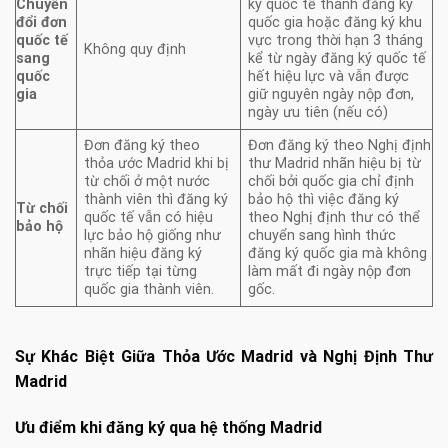
Chuyển
ký quốc tế thành đăng ký
đổi đơn
quốc gia hoặc đăng ký khu
quốc tế
vực trong thời hạn 3 tháng
Không quy định
sang
kể từ ngày đăng ký quốc tế
quốc
hết hiệu lực và vẫn được
gia
giữ nguyên ngày nộp đơn,
ngày ưu tiên (nếu có)
Đơn đăng ký theo
Đơn đăng ký theo Nghị định
thỏa ước Madrid khi bị
thư Madrid nhãn hiệu bị từ
từ chối ở một nước
chối bởi quốc gia chỉ định
thành viên thì đăng ký
bảo hộ thì việc đăng ký
Từ chối
quốc tế vẫn có hiệu
theo Nghị định thư có thể
bảo hộ
lực bảo hộ giống như
chuyển sang hình thức
nhãn hiệu đăng ký
đăng ký quốc gia mà không
trực tiếp tại từng
làm mất đi ngày nộp đơn
quốc gia thành viên.
gốc.
Sự Khác Biệt Giữa Thỏa Ước Madrid và Nghị Định Thư
Madrid
Ưu điểm khi đăng ký qua hệ thống Madrid