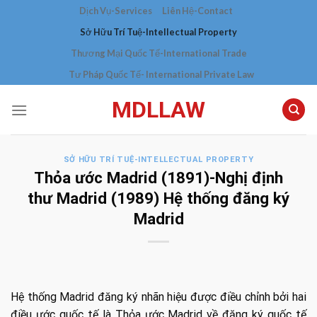
Skip
Dịch Vụ-Services
Liên Hệ-Contact
to
Sở Hữu Trí Tuệ-Intellectual Property
content
Thương Mại Quốc Tế-International Trade
Tư Pháp Quốc Tế- International Private Law
MDLLAW
SỞ HỮU TRÍ TUỆ-INTELLECTUAL PROPERTY
Thỏa ước Madrid (1891)-Nghị định
thư Madrid (1989) Hệ thống đăng ký
Madrid
Hệ thống Madrid đăng ký nhãn hiệu được điều chỉnh bởi hai
điều ước quốc tế là Thỏa ước Madrid về đăng ký quốc tế