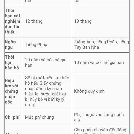
đơn
tại
Thời
hạn xét
nghiệm
12 tháng
18 tháng
đơn tối
thiểu
Ngôn
Tiếng Anh, tiếng Pháp, tiếng
Tiếng Pháp
ngữ
Tây Ban Nha
Thời
20 năm và có thể gia
hạn
10 năm và có thể gia hạn
hạn
bảo hộ
Sẽ bị mất hiệu lực bảo
Hiệu
hộ nếu Giấy chứng
lực với
nhận đăng ký nhãn
chứng
Không quy định
hiệu tại nước xuất xứ
nhận
bị hủy bỏ vì bất kỳ lý
gốc
do gì.
Phụ thuộc vào từng quốc
Chi phí
Mức phí chung
gia
Cho phép chuyển đổi đăng