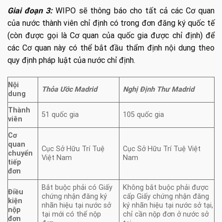
Giai đoạn 3:
WIPO sẽ thông báo cho tất cả các Cơ quan
của nước thành viên chỉ định có trong đơn đăng ký quốc tế
(còn được gọi là Cơ quan của quốc gia được chỉ định) để
các Cơ quan này có thể bắt đầu thẩm định nội dung theo
quy định pháp luật của nước chỉ định.
Nội
Thỏa Ước Madrid
Nghị Định Thư Madrid
dung
Thành
51 quốc gia
105 quốc gia
viên
Cơ
quan
Cục Sở Hữu Trí Tuệ
Cục Sở Hữu Trí Tuệ Việt
chuyển
Việt Nam
Nam
tiếp
đơn
Bắt buộc phải có Giấy
Không bắt buộc phải được
Điều
chứng nhận đăng ký
cấp Giấy chứng nhận đăng
kiện
nhãn hiệu tại nước sở
ký nhãn hiệu tại nước sở tại,
nộp
tại mới có thể nộp
chỉ cần nộp đơn ở nước sở
đơn