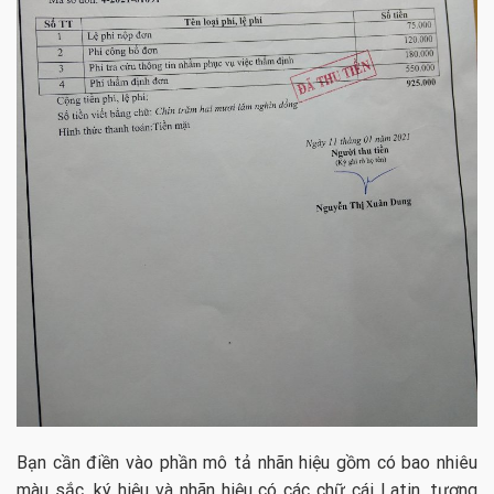
Bạn cần điền vào phần mô tả nhãn hiệu gồm có bao nhiêu
màu sắc, ký hiệu và nhãn hiệu có các chữ cái Latin, tượng