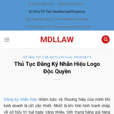
Skip
Dịch Vụ-Services
Liên Hệ-Contact
to
Sở Hữu Trí Tuệ-Intellectual Property
content
Thương Mại Quốc Tế-International Trade
Tư Pháp Quốc Tế- International Private Law
MDLLAW
SỞ HỮU TRÍ TUỆ-INTELLECTUAL PROPERTY
Thủ Tục Đăng Ký Nhãn Hiệu Logo
Độc Quyền
Đăng ký nhãn hiệu
nhằm bảo vệ thương hiệu của mình khi
kinh doanh là rất cần thiết. Nhất là khi tình hình tranh chấp
về sở hữu trí tuệ ngày càng nhiều, tình trạng hàng giả hàng