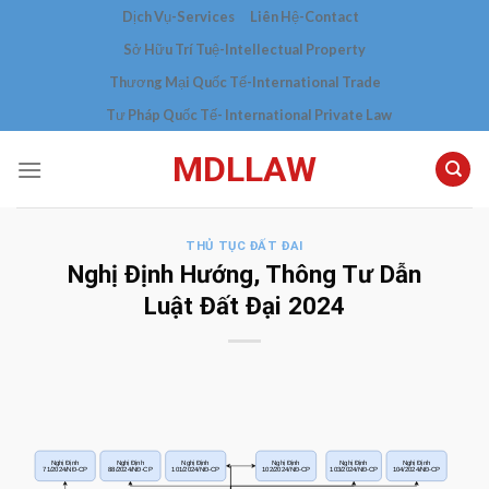
Skip
Dịch Vụ-Services
Liên Hệ-Contact
to
Sở Hữu Trí Tuệ-Intellectual Property
content
Thương Mại Quốc Tế-International Trade
Tư Pháp Quốc Tế- International Private Law
MDLLAW
THỦ TỤC ĐẤT ĐAI
Nghị Định Hướng, Thông Tư Dẫn
Luật Đất Đại 2024