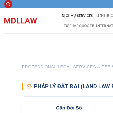
Skip
to
content
DỊCH VỤ-SERVICES
LIÊN HỆ-
MDLLAW
TƯ PHÁP QUỐC TẾ- INTERNAT
PROFESSIONAL LEGAL SERVICES & FEE
PHÁP LÝ ĐẤT ĐAI (LAND LAW 
Cấp Đổi Sổ