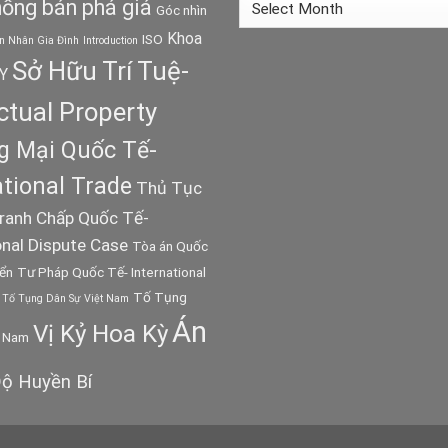
Archives
ống bán phá giá
Góc nhìn
Khoa
ISO
n Nhân Gia Đình
Introduction
Sở Hữu Trí Tuệ-
Y
ectual Property
 Mại Quốc Tế-
ational Trade
Thủ Tục
ranh Chấp Quốc Tế-
onal Dispute Case
Tòa án Quốc
iển
Tư Pháp Quốc Tế- International
Tố Tụng
Tố Tụng Dân Sự Việt Nam
Án
Vị Kỷ Hoa Kỳ
t Nam
ộ Huyền Bí