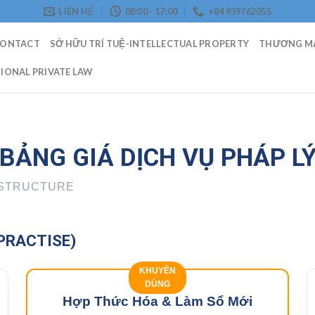
LIÊN HỆ
08:00 - 17:00
+84 939762055
CONTACT
SỞ HỮU TRÍ TUỆ-INTELLECTUAL PROPERTY
THƯƠNG MẠ
IONAL PRIVATE LAW
BẢNG GIÁ DỊCH VỤ PHÁP L
 STRUCTURE
PRACTISE)
KHUYÊN
DÙNG
Hợp Thức Hóa & Làm Sổ Mới