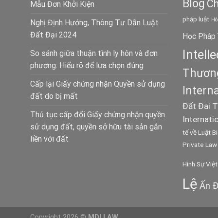
Blog
Ch
Mẫu Đơn Khởi Kiện
pháp luật
Hô
Nghị Định Hướng, Thông Tư Dẫn Luật
Đất Đại 2024
Học Pháp 
Intell
So sánh giữa thuận tình ly hôn và đơn
phương: Hiểu rõ để lựa chọn đúng
Thương
Cấp lại Giấy chứng nhận Quyền sử dụng
Intern
đất do bị mất
Đất Đai
T
Thủ tục cấp đổi Giấy chứng nhận quyền
Internati
sử dụng đất, quyền sở hữu tài sản gắn
tế về Luật B
liền với đất
Private Law
Hình Sự Việ
Lệ
Ấn Đ
Copyright 2026 ©
MDLLAW