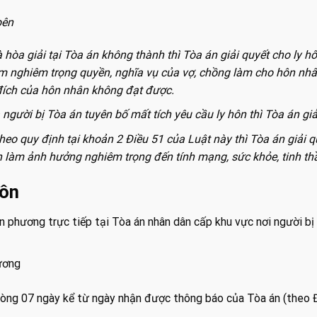
bên
hòa giải tại Tòa án không thành thì Tòa án giải quyết cho ly hô
ạm nghiêm trọng quyền, nghĩa vụ của vợ, chồng làm cho hôn nhân
đích của hôn nhân không đạt được.
gười bị Tòa án tuyên bố mất tích yêu cầu ly hôn thì Tòa án giả
heo quy định tại khoản 2 Điều 51 của Luật này thì Tòa án giải q
h làm ảnh hưởng nghiêm trọng đến tính mạng, sức khỏe, tinh th
hôn
n phương trực tiếp tại Tòa án nhân dân cấp khu vực nơi người bị
ương
vòng 07 ngày kể từ ngày nhận được thông báo của Tòa án (theo 