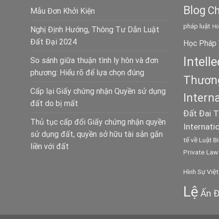
Blog
Ch
Mẫu Đơn Khởi Kiện
pháp luật
Hô
Nghị Định Hướng, Thông Tư Dẫn Luật
Đất Đại 2024
Học Pháp 
Intell
So sánh giữa thuận tình ly hôn và đơn
phương: Hiểu rõ để lựa chọn đúng
Thương
Cấp lại Giấy chứng nhận Quyền sử dụng
Intern
đất do bị mất
Đất Đai
T
Thủ tục cấp đổi Giấy chứng nhận quyền
Internati
sử dụng đất, quyền sở hữu tài sản gắn
tế về Luật B
liền với đất
Private Law
Hình Sự Việ
Lệ
Ấn Đ