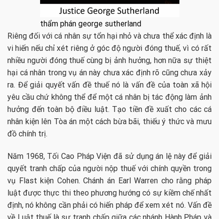
thẩm phán george sutherland
Riêng đối với cá nhân sự tổn hại nhỏ và chưa thể xác định là
vi hiến nếu chỉ xét riêng ở góc độ người đóng thuế, vì có rất
nhiều người đóng thuế cùng bị ảnh hưởng, hơn nữa sự thiệt
hại cá nhân trong vụ án này chưa xác định rõ cũng chưa xảy
ra. Để giải quyết vấn đề thuế nó là vấn đề của toàn xã hội
yêu cầu chứ không thể để một cá nhân bị tác động làm ảnh
hưởng đến toàn bộ điều luật. Tạo tiền đề xuất cho các cá
nhân kiện lên Tòa án một cách bừa bãi, thiếu ý thức và mưu
đồ chính trị.
Năm 1968, Tối Cao Pháp Viện đã sử dụng án lệ này để giải
quyết tranh chấp của người nộp thuế với chính quyền trong
vụ Flast kiện Cohen. Chánh án Earl Warren cho rằng pháp
luật được thực thi theo phương hướng có sự kiềm chế nhất
định, nó không cần phải có hiến pháp để xem xét nó. Vấn đề
về Luật thuế là sự tranh chấp giữa các nhánh Hành Pháp và