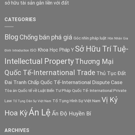
sở hữu tài sản gắn liền với đất
CATEGORIES
Blog
Chống bán phá giá
Góc nhìn pháp luật
Hôn Nhân Gia
Sở Hữu Trí Tuệ-
Khoa Học Pháp Y
ISO
Đình
Introduction
Intellectual Property
Thương Mại
Quốc Tế-International Trade
Thủ Tục Đất
Đai
Tranh Chấp Quốc Tế-International Dispute Case
Tòa án Quốc tế về Luật Biển
Tư Pháp Quốc Tế- International Private
Vị Kỷ
Law
Tố Tụng Hình Sự Việt Nam
Tố Tụng Dân Sự Việt Nam
Án Lệ
Hoa Kỳ
Ấn Độ Huyền Bí
ARCHIVES