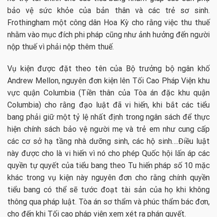
bảo vệ sức khỏe của bản thân và các trẻ sơ sinh.
Frothingham một công dân Hoa Kỳ cho rằng việc thu thuế
nhằm vào mục đích phi pháp cũng như ảnh hưởng đến người
nộp thuế vì phải nộp thêm thuế.
Vụ kiện được đặt theo tên của Bộ trưởng bộ ngân khố
Andrew Mellon, nguyên đơn kiện lên Tối Cao Pháp Viện khu
vực quận Columbia (Tiền thân của Tòa án đặc khu quận
Columbia) cho rằng đạo luật đã vi hiến, khi bắt các tiểu
bang phải giữ một tỷ lệ nhất định trong ngân sách để thực
hiện chính sách bảo vệ người mẹ và trẻ em như cung cấp
các cơ sở hạ tầng nhà dưỡng sinh, các hộ sinh….Điều luật
này được cho là vi hiến vì nó cho phép Quốc hội lấn áp các
quyền tự quyết của tiểu bang theo Tu hiến pháp số 10 mặc
khác trong vụ kiện này nguyên đơn cho rằng chính quyền
tiểu bang có thể sẽ tước đoạt tài sản của họ khi không
thông qua pháp luật. Tòa án sơ thẩm và phúc thẩm bác đơn,
cho đến khi Tối cao pháp viện xem xét ra phán quyết.