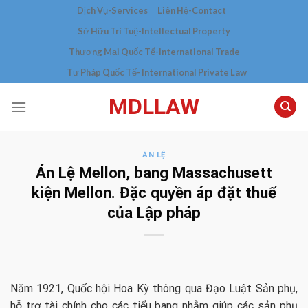
Skip
Dịch Vụ-Services
Liên Hệ-Contact
to
Sở Hữu Trí Tuệ-Intellectual Property
content
Thương Mại Quốc Tế-International Trade
Tư Pháp Quốc Tế- International Private Law
MDLLAW
ÁN LỆ
Án Lệ Mellon, bang Massachusett
kiện Mellon. Đặc quyền áp đặt thuế
của Lập pháp
Năm 1921, Quốc hội Hoa Kỳ thông qua Đạo Luật Sản phụ,
hỗ trợ tài chính cho các tiểu bang nhằm giúp các sản phụ