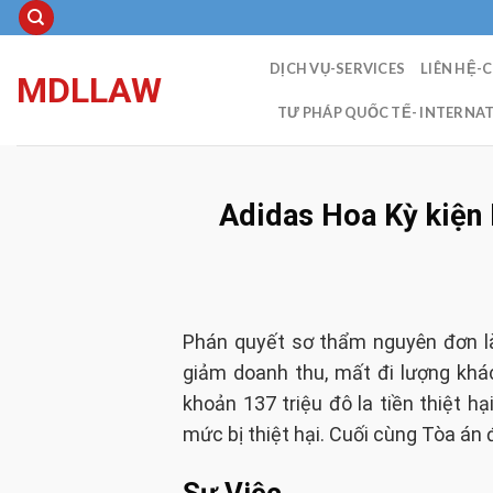
Skip
to
content
DỊCH VỤ-SERVICES
LIÊN HỆ-
MDLLAW
TƯ PHÁP QUỐC TẾ- INTERNAT
Adidas Hoa Kỳ kiện 
Phán quyết sơ thẩm nguyên đơn là 
giảm doanh thu, mất đi lượng khá
khoản 137 triệu đô la tiền thiệt 
mức bị thiệt hại. Cuối cùng Tòa án 
Sự Việc