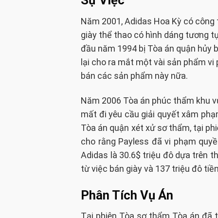
Năm 2001, Adidas Hoa Kỳ có công t
giày thể thao có hình dáng tương t
đầu năm 1994 bị Tòa án quận hủy b
lại cho ra mắt một vài sản phẩm v
bán các sản phẩm này nữa.
Năm 2006 Tòa án phúc thẩm khu vực
mất đi yêu cầu giải quyết xâm phạ
Tòa án quận xét xử sơ thẩm, tại ph
cho rằng Payless đã vi phạm quyền
Adidas là 30.6$ triệu đô dựa trên t
từ việc bán giày và 137 triệu đô tiề
Phân Tích Vụ Án
Tại phiên Tòa sơ thẩm Tòa án đã t