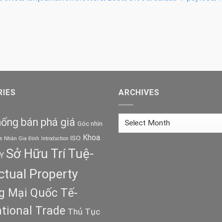
IES
ARCHIVES
Archives
ống bán phá giá
Góc nhìn
Khoa
ISO
n Nhân Gia Đình
Introduction
Sở Hữu Trí Tuệ-
Y
ectual Property
 Mại Quốc Tế-
ational Trade
Thủ Tục