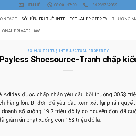
LIÊN HỆ
08:00 - 17:00
+84 939762055
CONTACT
SỞ HỮU TRÍ TUỆ-INTELLECTUAL PROPERTY
THƯƠNG MẠ
IONAL PRIVATE LAW
SỞ HỮU TRÍ TUỆ-INTELLECTUAL PROPERTY
Payless Shoesource-Tranh chấp kiểu
Adidas được chấp nhận yêu cầu bồi thường 305$ triệu đ
ch hàng lớn. Bị đơn đã yêu cầu xem xét lại phán quyế
hại doanh số xuống 19.7 triệu đô lý do nguyên đơn đã cư
đã giảm án phạt xuống còn 15$ triệu đô la.