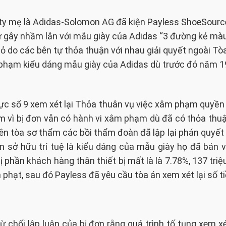
y mẹ là Adidas-Solomon AG đã kiện Payless ShoeSource
ự gây nhầm lẫn với mẫu giày của Adidas “3 đường kẻ màu
ỏ do các bên tự thỏa thuận với nhau giải quyết ngoài T
i phạm kiểu dáng mẫu giày của Adidas dù trước đó năm 
 số 9 xem xét lại Thỏa thuân vụ việc xâm phạm quyền 
m vì bị đơn vẫn có hành vi xâm phạm dù đã có thỏa thuậ
iên tòa sơ thẩm các bồi thẩm đoàn đã lập lại phán quyế
 sở hữu trí tuệ là kiểu dáng của mẫu giày họ đã bán v
hị phần khách hàng thân thiết bị mất là là 7.78%, 137 tri
n phạt, sau đó Payless đã yêu cầu tòa án xem xét lại số t
ừ chối lập luận của bị đơn rằng quá trình tố tụng xem x