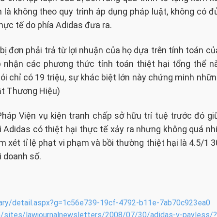
là không theo quy trình áp dụng pháp luật, không có đủ
hực tế do phía Adidas đưa ra.
ị đơn phải trả từ lợi nhuận của họ dựa trên tính toán c
p nhận các phương thức tính toán thiệt hại tổng thể n
nói chỉ có 19 triệu, sự khác biệt lớn này chứng minh nh
ật Thương Hiệu)
háp Viện vụ kiện tranh chấp sở hữu trí tuệ trước đó giữ
ì Adidas có thiệt hại thực tế xảy ra nhưng không quá 
 xét tỉ lệ phạt vi phạm và bồi thường thiệt hại là 4.5/1 3
ại doanh số.
brary/detail.aspx?g=1c56e739-19cf-4792-b11e-7ab70c923ea0
m/sites/lawjournalnewsletters/2008/07/30/adidas-v-payless