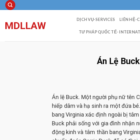
Skip
to
content
DỊCH VỤ-SERVICES
LIÊN HỆ-
MDLLAW
TƯ PHÁP QUỐC TẾ- INTERNAT
Án Lệ Buck-
Án lệ Buck. Một người phụ nữ tên C
hiếp dâm và hạ sinh ra một đứa bé
bang Virginia xác định ngoài bị tâm
Buck phải sống với gia đình nhận n
động kinh và tâm thần bang Virgin