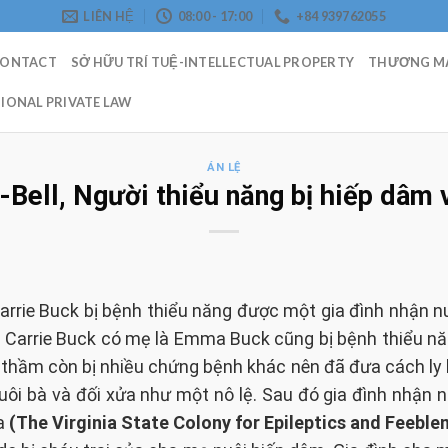
LIÊN HỆ
08:00 - 17:00
+84 939762055
CONTACT
SỞ HỮU TRÍ TUỆ-INTELLECTUAL PROPERTY
THƯƠNG MẠ
IONAL PRIVATE LAW
ÁN LỆ
Bell, Người thiểu năng bị hiếp dâm v
arrie Buck bị bệnh thiểu năng được một gia đình nhận nu
. Carrie Buck có mẹ là Emma Buck cũng bị bệnh thiểu năn
 thầm còn bị nhiều chứng bệnh khác nên đã đưa cách ly bà
uôi bà và đối xửa như một nô lệ. Sau đó gia đình nhận 
ia
(The Virginia State Colony for Epileptics and Feebl