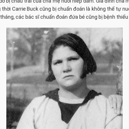
 do bị cháu trai của cha mẹ nuôi hiếp dâm. Gia đình cha
 thời Carrie Buck cũng bị chuẩn đoán là không thể tự nu
7 tháng, các bác sĩ chuẩn đoán đứa bé cũng bị bệnh thiểu 