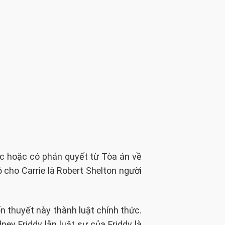
ức hoặc có phán quyết từ Tòa án về
 cho Carrie là Robert Shelton người
ốn thuyết này thành luật chính thức.
ney Friddy lẫn luật sư của Friddy là