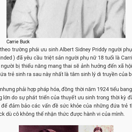
Carrie Buck
theo trường phái ưu sinh Albert Sidney Priddy người phụ
nded ) đã yêu cầu triệt sản người phụ nữ 18 tuổi là Car
ể người bị thiểu năng mang thai sẽ ảnh hưởng đến xã hộ
 trẻ sinh ra sau này nhất là tâm sinh lý di truyền của b
e nhưng phải hợp pháp hóa, đồng thời năm 1924 tiểu bang
ng lớn do sự phát triển của thuyết ưu sinh trong thời kỳ 
 để đảm bảo các vấn đề sức khỏe của những đứa trẻ thế 
Buck dù cô không thể nhận thức được hành vi của mình.