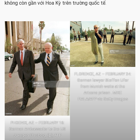
không còn gần với Hoa Kỳ trên trường quốc tế.
FLORENCE, AZ – FEBRUARY 24:
German lawyer Steffen Ufer
from Munich waits at the
Arizona prison . MIKE
FIALA/AFP via Getty Images
PHOENIX, AZ – FEBRUARY 16:
German Ambassador to the US
Juergen Chrobog, (L), AFP