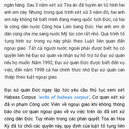
ngân hàng. Sau 3 năm xét xử Tòa án đã tuyên án tử hình hai
anh em này. Nhưng trong quá trình xét xử 3 năm đó, hai anh
em này không hề biết mình đang mang quốc tịch Đức, cả hai
là công dân nước Cộng hòa Liên bang Đức. Hai anh em di
dân cùng cha mẹ sang nước Mỹ lúc còn rất nhỏ. Quá trình tố
tụng hình sự trong vụ này phải theo Luật liên quan đến
ngoại giao. Tất cả người nước ngoài phải được biết họ có
quyền liên hệ Đại sứ quán và nhận sự hỗ trợ từ Đại sứ quán
nếu họ muốn. Năm 1992, Đại sứ quán Đức được biết đến vụ
việc, đến năm 1998 cả hai chính thức nhờ Đại sứ quán can
thiệp theo luật ngoại giao.
Đại sứ quán Đức ngay lập tức yêu cầu thủ tục xem xét
Habeas Corpus
’writs of habeas corpus’
.
Cơ quan xét xử
đã vi phạm Công ước Viên về ngoại giao khi không thông
báo cho cơ quan ngoại giao về vụ việc trên do đã xét xử
công dân Đức. Tuy nhiên trong các phán quyết Tòa án Hoa
Kỳ đã từ chối các quyền này, quy định của luật tố tụng liên