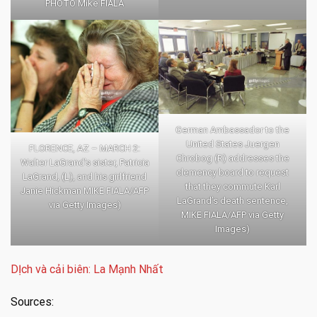
PHOTO Mike FIALA
German Ambassador to the
United States Juergen
FLORENCE, AZ – MARCH 2:
Chrobog (R) addresses the
Walter LaGrand’s sister, Patricia
clemency board to request
LaGrand, (L), and his girlfriend
that they commute Karl
Janie Hickman MIKE FIALA/AFP
LaGrand’s death sentence,
via Getty Images)
MIKE FIALA/AFP via Getty
Images)
DỊch và cải biên: La Mạnh Nhất
Sources: