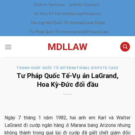
Skip
Dịch Vụ-Services
Liên Hệ-Contact
to
Sở Hữu Trí Tuệ-Intellectual Property
content
Thương Mại Quốc Tế-International Trade
Tư Pháp Quốc Tế- International Private Law
MDLLAW
TRANH CHẤP QUỐC TẾ-INTERNATIONAL DISPUTE CASE
Tư Pháp Quốc Tế-Vụ án LaGrand,
Hoa Kỳ-Đức đối đầu
Ngày 7 tháng 1 năm 1982, hai anh em Karl và Walter
LaGrand đi cướp ngân hàng ở Marana bang Arizona nhưng
không thành trong quá lúc đi cướp đã giết chết giám đốc