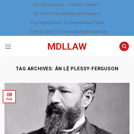
Skip
Dịch Vụ-Services
Liên Hệ-Contact
to
Sở Hữu Trí Tuệ-Intellectual Property
content
Thương Mại Quốc Tế-International Trade
Tư Pháp Quốc Tế- International Private Law
MDLLAW
TAG ARCHIVES:
ÁN LỆ PLESSY-FERGUSON
08
Feb