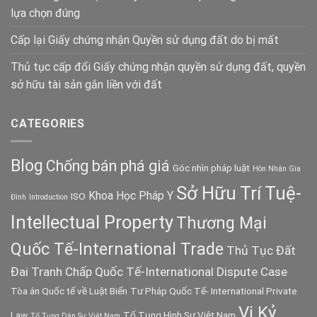
lựa chọn đúng
Cấp lại Giấy chứng nhận Quyền sử dụng đất do bị mất
Thủ tục cấp đổi Giấy chứng nhận quyền sử dụng đất, quyền
sở hữu tài sản gắn liền với đất
CATEGORIES
Blog
Chống bán phá giá
Góc nhìn pháp luật
Hôn Nhân Gia
Sở Hữu Trí Tuệ-
Khoa Học Pháp Y
ISO
Đình
Introduction
Intellectual Property
Thương Mại
Quốc Tế-International Trade
Thủ Tục Đất
Đai
Tranh Chấp Quốc Tế-International Dispute Case
Tòa án Quốc tế về Luật Biển
Tư Pháp Quốc Tế- International Private
Vị Kỷ
Law
Tố Tụng Hình Sự Việt Nam
Tố Tụng Dân Sự Việt Nam