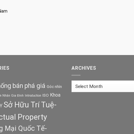
 Nam
IES
ARCHIVES
Archives
ống bán phá giá
Góc nhìn
Khoa
ISO
n Nhân Gia Đình
Introduction
Sở Hữu Trí Tuệ-
Y
ectual Property
 Mại Quốc Tế-