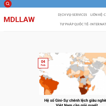
Skip
to
content
DỊCH VỤ-SERVICES
LIÊN HỆ-
MDLLAW
TƯ PHÁP QUỐC TẾ- INTERNAT
04
Feb
Hệ số Gini-Sự chênh lệch giàu nghè
Việt Nam cần giải quyết