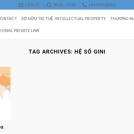
LIÊN HỆ
08:00 - 17:00
+84 939762055
CONTACT
SỞ HỮU TRÍ TUỆ-INTELLECTUAL PROPERTY
THƯƠNG MẠ
IONAL PRIVATE LAW
TAG ARCHIVES:
HỆ SỐ GINI
o.