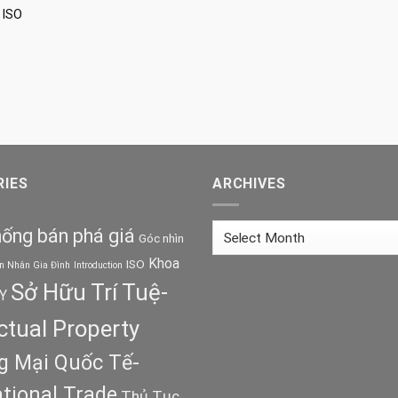
 ISO
IES
ARCHIVES
Archives
ống bán phá giá
Góc nhìn
Khoa
ISO
n Nhân Gia Đình
Introduction
Sở Hữu Trí Tuệ-
Y
ectual Property
 Mại Quốc Tế-
ational Trade
Thủ Tục