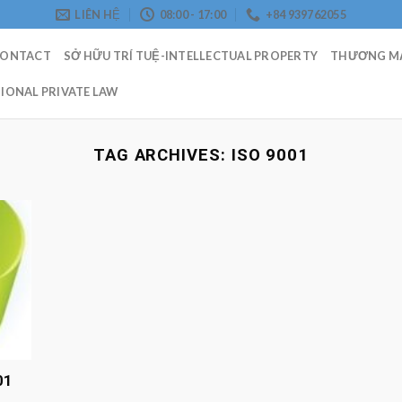
LIÊN HỆ
08:00 - 17:00
+84 939762055
CONTACT
SỞ HỮU TRÍ TUỆ-INTELLECTUAL PROPERTY
THƯƠNG MẠ
IONAL PRIVATE LAW
TAG ARCHIVES:
ISO 9001
01