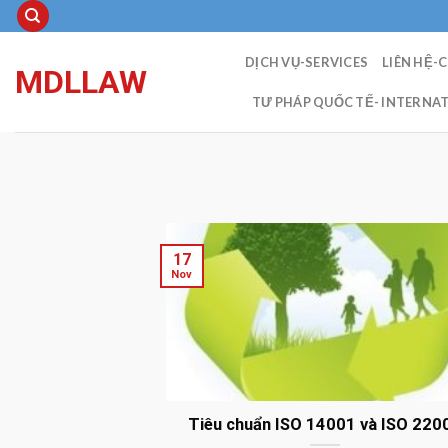
Skip
to
content
DỊCH VỤ-SERVICES
LIÊN HỆ-
MDLLAW
TƯ PHÁP QUỐC TẾ- INTERNAT
17
Nov
Tiêu chuẩn ISO 14001 và ISO 220