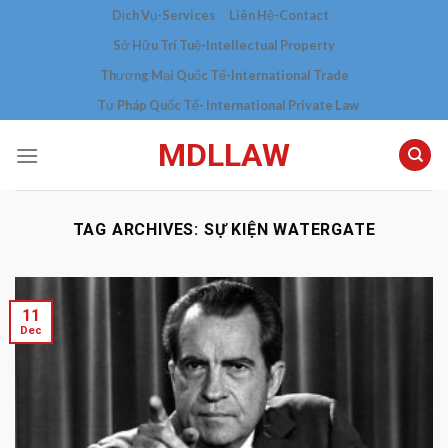
Skip
Dịch Vụ-Services
Liên Hệ-Contact
to
Sở Hữu Trí Tuệ-Intellectual Property
content
Thương Mại Quốc Tế-International Trade
Tư Pháp Quốc Tế- International Private Law
MDLLAW
TAG ARCHIVES:
SỰ KIỆN WATERGATE
11
Dec