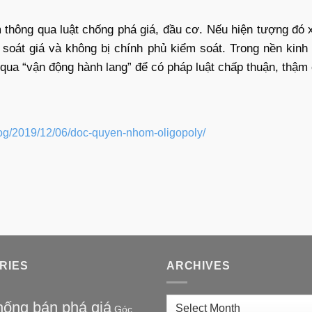
 thông qua luật chống phá giá, đầu cơ. Nếu hiện tượng đó x
soát giá và không bị chính phủ kiểm soát. Trong nền kinh
ua “vận động hành lang” để có pháp luật chấp thuận, thậm 
log/2019/12/06/doc-quyen-nhom-oligopoly/
RIES
ARCHIVES
Archives
ống bán phá giá
Góc