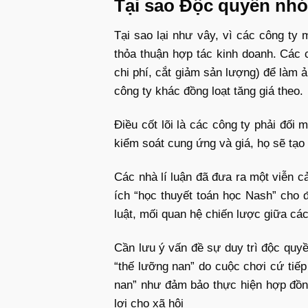
Tại sao Độc quyền nhó
Tại sao lại như vây, vì các công ty 
thỏa thuận hợp tác kinh doanh. Các 
chi phí, cắt giảm sản lượng) để làm 
công ty khác đồng loạt tăng giá theo.
Điều cốt lõi là các công ty phải đối
kiểm soát cung ứng và giá, họ sẽ tạo 
Các nhà lí luận đã đưa ra một viễn cả
ích “học thuyết toán học Nash” cho
luật, mối quan hệ chiến lược giữa các
Cần lưu ý vấn đề sự duy trì độc quy
“thế lưỡng nan” do cuộc chơi cứ tiếp
nan” như đảm bảo thực hiện hợp đồng
lợi cho xã hội