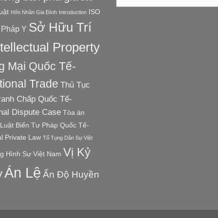
uật
ISO
Hôn Nhân Gia Đình
Introduction
Sở Hữu Trí
 Pháp Y
tellectual Property
 Mại Quốc Tế-
tional Trade
Thủ Tục
ranh Chấp Quốc Tế-
onal Dispute Case
Tòa án
Luật Biển
Tư Pháp Quốc Tế-
al Private Law
Tố Tụng Dân Sự Việt
Vị Kỷ
g Hình Sự Việt Nam
Án Lệ
ỳ
Ấn Độ Huyền