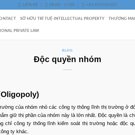
LIÊN HỆ
08:00 - 17:00
+84 939762055
CONTACT
SỞ HỮU TRÍ TUỆ-INTELLECTUAL PROPERTY
THƯƠNG MẠI
IONAL PRIVATE LAW
BLOG
Độc quyền nhóm
(Oligopoly)
rường của nhóm nhỏ các công ty thông lĩnh thị trường ở đó
 nắm giữ thị phần của nhóm này là lớn nhất. Độc quyền là chỉ
ạng chỉ công ty thống lĩnh kiểm soát thị trường hoặc độc
công ty khác.