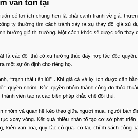
m vẫn tồn tại
muốn có lợi ích chung hơn là phải cạnh tranh về giá, thươ
công ty thường tìm cách tránh xảy ra sự thay đổi giá sử dụ
ảnh hưởng giá thị trường. Một cách khác sẽ được đến thay đ
 mặt là các đối thủ có xu hướng thúc đẩy hợp tác độc quyền.
ra một sự ổn định cho riêng họ.
nh, “trạnh thái tiến lùi” . Khi giá cả và lợi ích được cân 
 độc quyền nhóm. Độc quyền nhóm thành công do thỏa thuậ
 thành viên tạo ra các biện pháp khắc chế đối thủ.
ền nhóm và quan hệ kéo theo giữa người mua, người bán đị
 tục xoay vòng. Kết quả nhiều nhân tố tạo cơ sở phát triển
, kiện văn hóa, quy tắc có qua- có lại, chính sách công b