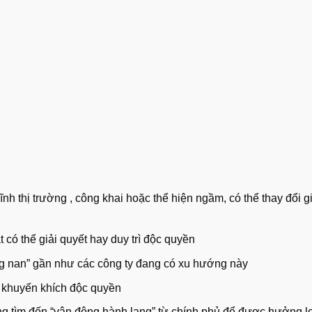
nh thị trường , công khai hoặc thể hiện ngầm, có thể thay đổi g
t có thể giải quyết hay duy trì độc quyền
ng nan” gần như các công ty đang có xu hướng này
 khuyến khích độc quyền
 tìm đến “vận động hành lang” từ chính phủ để được hưởng l