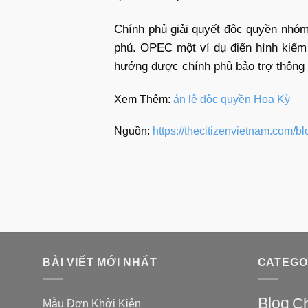
Chính phủ giải quyết độc quyền nhóm
phủ. OPEC một ví dụ điển hình kiểm 
hướng được chính phủ bảo trợ thông q
Xem Thêm:
án lệ độc quyền Hoa Kỳ
Nguồn:
https://thecitizenvietnam.com/b
BÀI VIẾT MỚI NHẤT
CATEGO
Blog
Ch
Mẫu Đơn Khởi Kiện