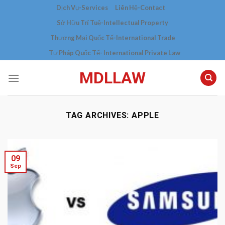
Skip
Dịch Vụ-Services
Liên Hệ-Contact
to
Sở Hữu Trí Tuệ-Intellectual Property
content
Thương Mại Quốc Tế-International Trade
Tư Pháp Quốc Tế- International Private Law
MDLLAW
TAG ARCHIVES:
APPLE
09
Sep