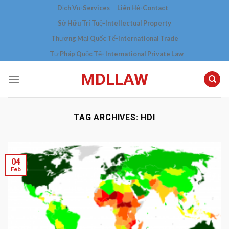
Skip
Dịch Vụ-Services
Liên Hệ-Contact
to
Sở Hữu Trí Tuệ-Intellectual Property
content
Thương Mại Quốc Tế-International Trade
Tư Pháp Quốc Tế- International Private Law
MDLLAW
TAG ARCHIVES:
HDI
04
Feb