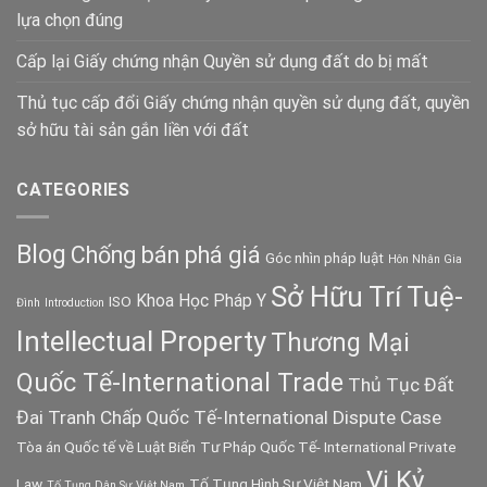
lựa chọn đúng
Cấp lại Giấy chứng nhận Quyền sử dụng đất do bị mất
Thủ tục cấp đổi Giấy chứng nhận quyền sử dụng đất, quyền
sở hữu tài sản gắn liền với đất
CATEGORIES
Blog
Chống bán phá giá
Góc nhìn pháp luật
Hôn Nhân Gia
Sở Hữu Trí Tuệ-
Khoa Học Pháp Y
ISO
Đình
Introduction
Intellectual Property
Thương Mại
Quốc Tế-International Trade
Thủ Tục Đất
Đai
Tranh Chấp Quốc Tế-International Dispute Case
Tòa án Quốc tế về Luật Biển
Tư Pháp Quốc Tế- International Private
Vị Kỷ
Law
Tố Tụng Hình Sự Việt Nam
Tố Tụng Dân Sự Việt Nam