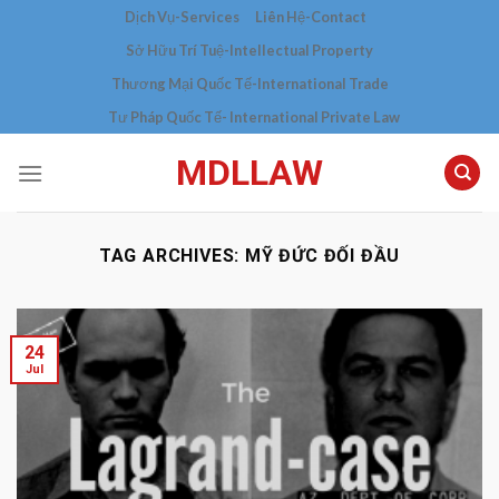
Skip
Dịch Vụ-Services
Liên Hệ-Contact
to
Sở Hữu Trí Tuệ-Intellectual Property
content
Thương Mại Quốc Tế-International Trade
Tư Pháp Quốc Tế- International Private Law
MDLLAW
TAG ARCHIVES:
MỸ ĐỨC ĐỐI ĐẦU
24
Jul