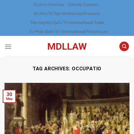
Skip
Dịch Vụ-Services
Liên Hệ-Contact
to
Sở Hữu Trí Tuệ-Intellectual Property
content
Thương Mại Quốc Tế-International Trade
Tư Pháp Quốc Tế- International Private Law
MDLLAW
TAG ARCHIVES:
OCCUPATIO
30
May