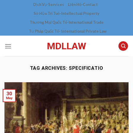
Skip
Dịch Vụ-Services
Liên Hệ-Contact
to
Sở Hữu Trí Tuệ-Intellectual Property
content
Thương Mại Quốc Tế-International Trade
Tư Pháp Quốc Tế- International Private Law
MDLLAW
TAG ARCHIVES:
SPECIFICATIO
30
May