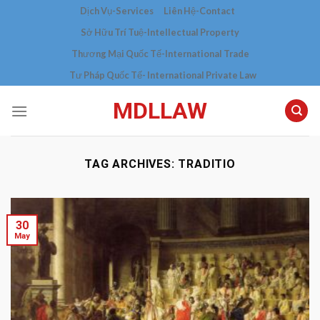
Skip
Dịch Vụ-Services
Liên Hệ-Contact
to
Sở Hữu Trí Tuệ-Intellectual Property
content
Thương Mại Quốc Tế-International Trade
Tư Pháp Quốc Tế- International Private Law
MDLLAW
TAG ARCHIVES:
TRADITIO
30
May