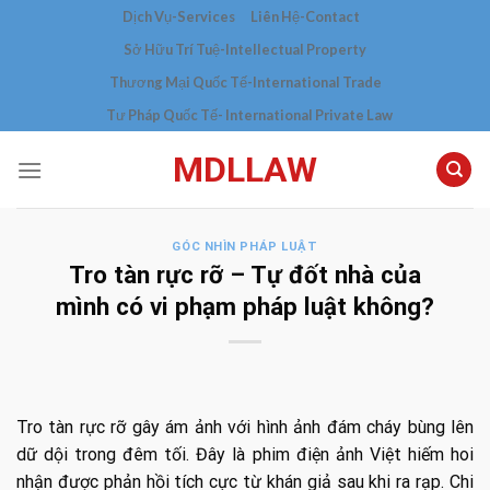
Skip
Dịch Vụ-Services
Liên Hệ-Contact
to
Sở Hữu Trí Tuệ-Intellectual Property
content
Thương Mại Quốc Tế-International Trade
Tư Pháp Quốc Tế- International Private Law
MDLLAW
GÓC NHÌN PHÁP LUẬT
Tro tàn rực rỡ – Tự đốt nhà của
mình có vi phạm pháp luật không?
Tro tàn rực rỡ gây ám ảnh với hình ảnh đám cháy bùng lên
dữ dội trong đêm tối. Đây là phim điện ảnh Việt hiếm hoi
nhận được phản hồi tích cực từ khán giả sau khi ra rạp. Chi