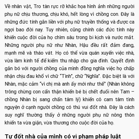
Về nhân vật, Tro tàn rực rỡ khắc họa hình ảnh những người
phụ nữ chịu thương, chịu khó, hết lòng vì chồng con. Đây là
những đức tính gắn liền với phụ nữ truyền thống và được ca
ngợi bao đời nay. Tuy nhiên, cũng chính các đức tính này
khiến cuộc đời của họ chìm sâu trong bi kịch và nước mắt.
Những người phụ nữ như Nhàn, Hậu đều rất đảm đang,
mạnh mẽ và tháo vát. Họ có thể vừa quán xuyến việc nhà,
vừa làm kinh tế để kiếm thu nhập cho gia đình. Quyết định
gắn bó với người chồng của mình đồng nghĩa việc họ chấp
nhận chịu đau khổ vì chữ “Tình”, chữ “Nghĩa”. Đặc biệt là với
Nhàn, mặc cảm “vì chị mà anh ấy mới như thế” (Nhàn không
trông chừng con cẩn thận khiến bé bị chết đuối nên Tam –
chồng Nhàn bị sang chấn tâm lý) khiến cô cam tâm tình
nguyện ở cạnh người chồng có thú vui đốt nhà. Đây là cách
suy nghĩ thường thấy ở những người phụ nữ nông thôn
khiến ta vừa giận, vừa thương cho cuộc đời của họ.
Tự đốt nhà của mình có vi phạm pháp luật